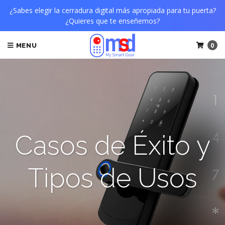
¿Sabes elegir la cerradura digital más apropiada para tu puerta?
¿Quieres que te enseñemos?
0
MENU
Casos de Éxito y
Tipos de Usos