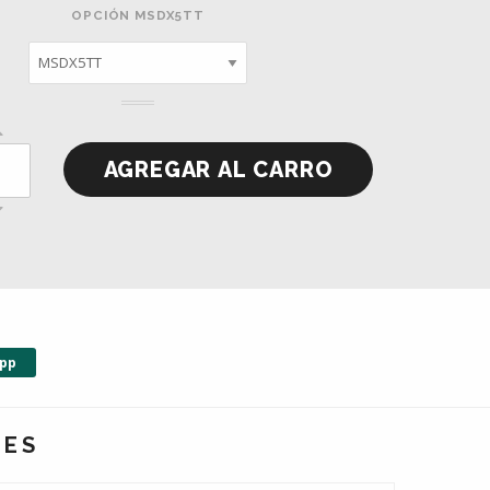
OPCIÓN MSDX5TT
pp
NES