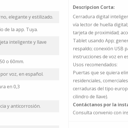
Descripcion Corta:
Cerradura digital intelige
no, elegante y estilizado.
vía lector de huella digita
io de la app. Tuya.
tarjeta de proximidad; a
Tablet usando App; genera
eta inteligente y llave
respaldo; conexión USB p
instrucciones de voz en 
 50 o 60mm.
Usos recomendados:
Puertas que se quiera eli
 por voz, en español.
residenciales, comerciale
ura en 0,3
cerraduras del tipo europ
cilindro de llave).
Contáctanos por la inst
cia y anticorrosión.
Consulta convenio con ins