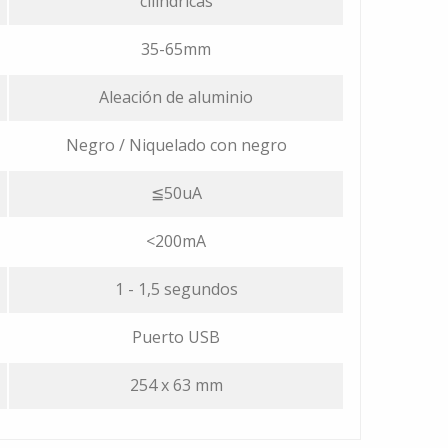
cilindricas
35-65mm
Aleación de aluminio
Negro / Niquelado con negro
≦50uA
<200mA
1 - 1,5 segundos
Puerto USB
254 x 63 mm