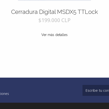
a Digital MSDX5 TTLock
Cerradura Di
$199.000 CLP
$22
Ver más detalles
Ver 
ciones