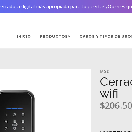
 cerradura digital más apropiada para tu puerta? ¿Quieres 
INICIO
PRODUCTOS
CASOS Y TIPOS DE USO
MSD
Cerra
wifi
$206.5