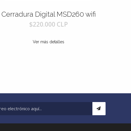
gital MSD260 wifi
Cerradura Digital
0.000 CLP
$200.000 
más detalles
Ver más detal