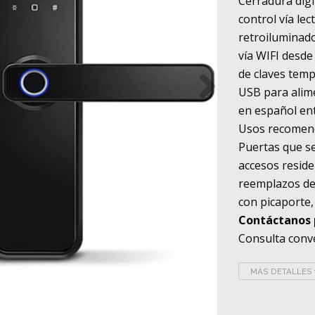
Cerradura digi
control vía lec
retroiluminado
vía WIFI desd
de claves temp
USB para alim
en español en
Usos recomen
Puertas que se
accesos reside
reemplazos de
con picaporte, 
Contáctanos p
Consulta conve
MÁS DETALLES