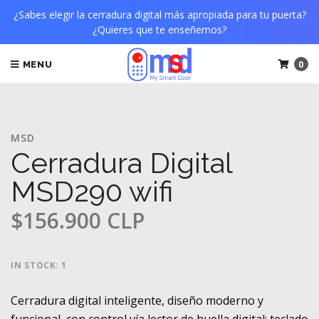
¿Sabes elegir la cerradura digital más apropiada para tu puerta?
¿Quieres que te enseñemos?
0
MENU
MSD
Cerradura Digital
MSD290 wifi
$156.900 CLP
IN STOCK: 1
Cerradura digital inteligente, diseño moderno y