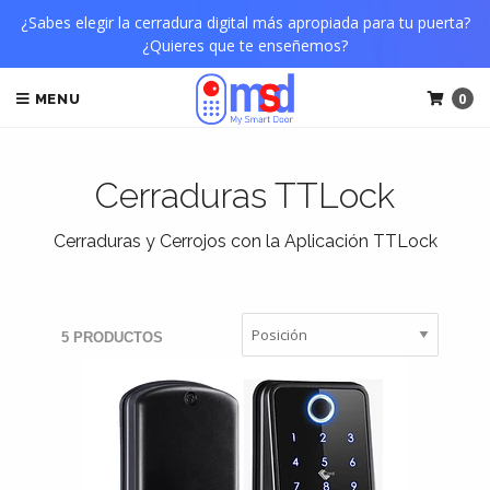
¿Sabes elegir la cerradura digital más apropiada para tu puerta?
¿Quieres que te enseñemos?
0
MENU
Cerraduras TTLock
Cerraduras y Cerrojos con la Aplicación TTLock
5 PRODUCTOS