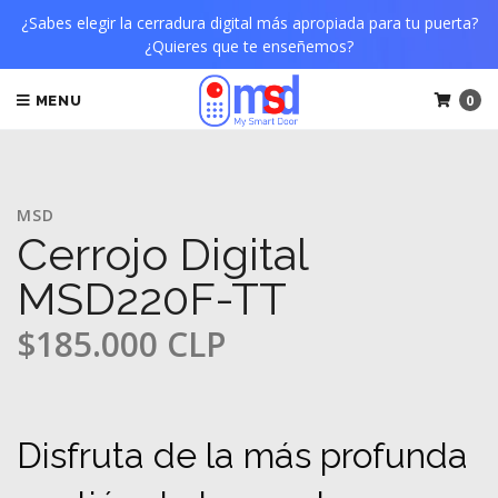
¿Sabes elegir la cerradura digital más apropiada para tu puerta?
¿Quieres que te enseñemos?
0
MENU
MSD
Cerrojo Digital
MSD220F-TT
$185.000 CLP
Disfruta de la más profunda