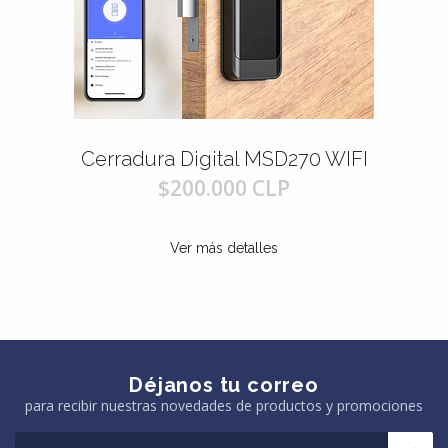
 MSD270 WIFI
Cerradura Digital con Cá
Wifi Camara
 CLP
$295.000 CL
alles
Ver más detalles
Déjanos tu correo
para recibir nuestras novedades de productos y promociones